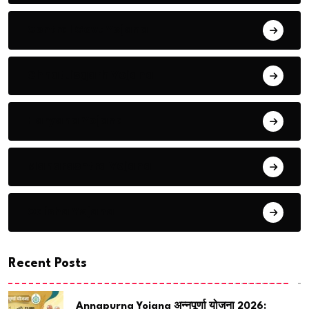
Central Govt Yojana
Chhattisgarh Yojana
Haryana Yojana
Maharashtra Yojana
Odisha Yojana
Recent Posts
Annapurna Yojana अन्नपूर्णा योजना 2026: